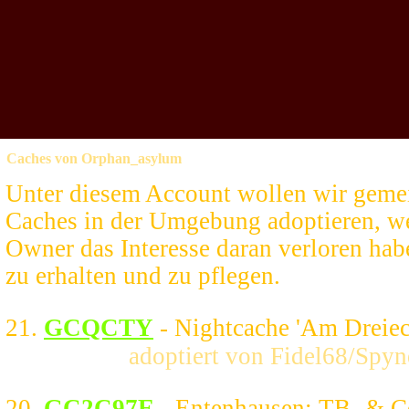
Caches von Orphan_asylum
Unter diesem Account wollen wir gem
Caches in der Umgebung adoptieren, w
Owner das Interesse daran verloren habe
zu erhalten und zu pflegen.
21.
GCQCTY
- Nightcache 'Am Dreiec
adoptiert von Fidel68/Spyn
20.
GC2C97E
- Entenhausen: TB- & C