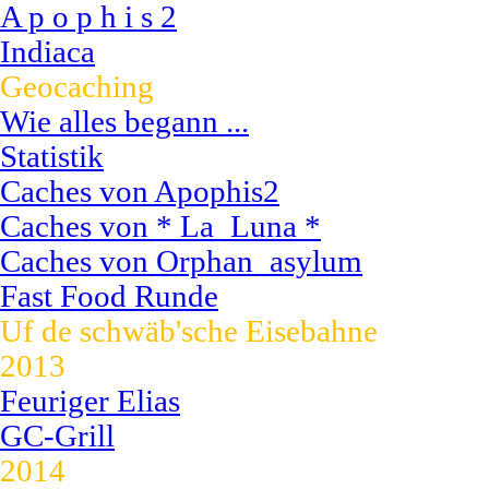
A p o p h i s 2
Indiaca
Geocaching
Wie alles begann ...
Statistik
Caches von Apophis2
Caches von * La_Luna *
Caches von Orphan_asylum
Fast Food Runde
Uf de schwäb'sche Eisebahne
2013
Feuriger Elias
GC-Grill
2014