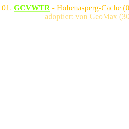
01.
GCVWTR
- Hohenasperg-Cache (
adoptiert von GeoMax (3