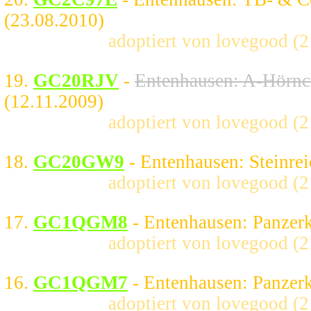
(23.08.2010)
adoptiert von lovegood (
19.
GC20RJV
-
Entenhausen: A-Hörn
(12.11.2009)
adoptiert von lovegood (
18.
GC20GW9
- Entenhausen: Steinre
adoptiert von lovegood (
17.
GC1QGM8
- Entenhausen: Panzer
adoptiert von lovegood (
16.
GC1QGM7
- Entenhausen: Panzer
adoptiert von lovegood (