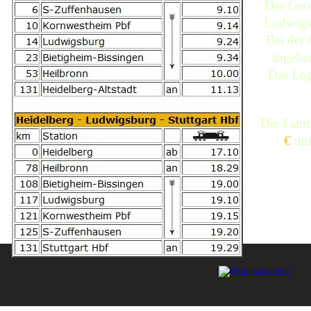
Das Geo
Ludwigsb
Bei der 
angeben
Das Log
Die Fahrt
€
und