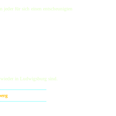
n jeder für sich einen entscheunigten
he Altstadt. Wandeln Sie auf steilen
 der alten Bergbahn hinauf zum
ort das „Märchenparadies“. Die
lten Sandsteingebäuden. Die vielen
der vielleicht am Flussufer entlang
Der Philosophenweg belohnt Sie nach
von Heidelberg.
" (GES-Flyer)
 wieder in Ludwigsburg sind.
---------------------------------------------
berg
---------------------------------------------