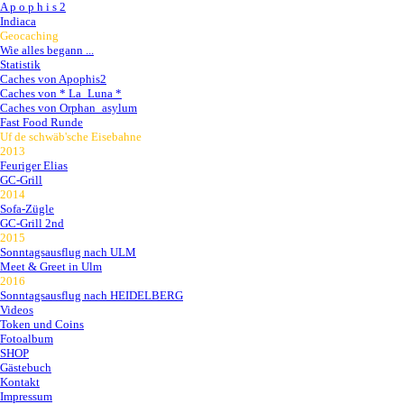
A p o p h i s 2
Indiaca
Geocaching
Wie alles begann ...
Statistik
Caches von Apophis2
Caches von * La_Luna *
Caches von Orphan_asylum
Fast Food Runde
Uf de schwäb'sche Eisebahne
2013
Feuriger Elias
GC-Grill
2014
Sofa-Zügle
GC-Grill 2nd
2015
Sonntagsausflug nach ULM
Meet & Greet in Ulm
2016
Sonntagsausflug nach HEIDELBERG
Videos
Token und Coins
Fotoalbum
SHOP
Gästebuch
Kontakt
Impressum