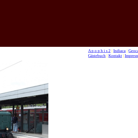
A p o p h i s 2
|
Indiaca
|
Geoc
Gästebuch
|
Kontakt
|
Impres