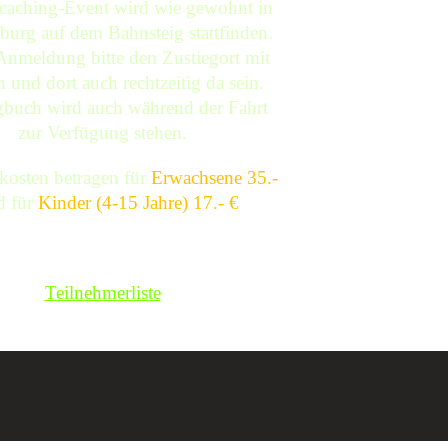
caching-Event wird wie gewohnt in
urg auf dem Bahnsteig stattfinden.
Anmeldung bitte den Zustiegort mit
 und dort auch rechtzeitig da sein.
buch wird auch während der Fahrt
zur Verfügung stehen.
kosten betragen für
Erwachsene 35.-
 für
Kinder (4-15 Jahre) 17.- €
.
Zur Anmeldung geht es hier
.
Teilnehmerliste