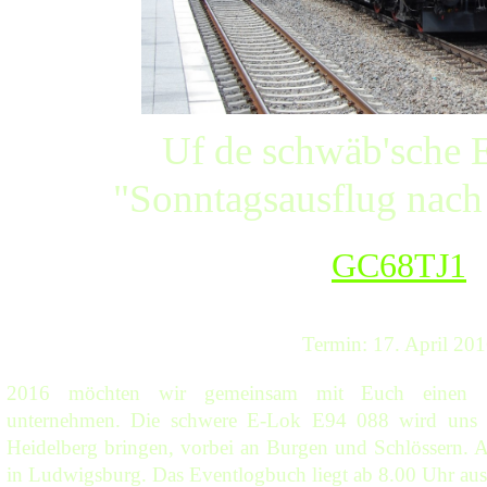
Uf de schwäb'sche 
"Sonntagsausflug nach
GC68TJ1
Termin: 17. April 20
2016 möchten wir gemeinsam mit Euch einen So
unternehmen. Die schwere E-Lok E94 088 wird uns kr
Heidelberg bringen, vorbei an Burgen und Schlössern. 
in Ludwigsburg. Das Eventlogbuch liegt ab 8.00 Uhr aus