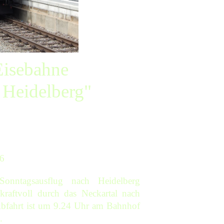
Eisebahne
 Heidelberg"
16
nntagsausflug nach Heidelberg
aftvoll durch das Neckartal nach
Abfahrt ist um 9.24 Uhr am Bahnhof
.