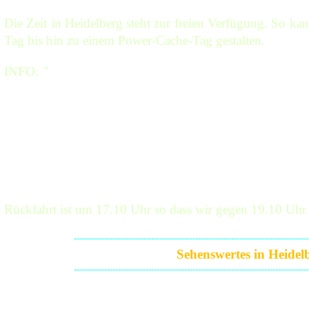
Die Zeit in Heidelberg steht zur freien Verfügung. So kan
Tag bis hin zu einem Power-Cache-Tag gestalten.
INFO: "
Direkt hinter dem Bahnhof beginnt die historisc
Pfaden hinauf zum weltberühmten Schloß oder mit
Aussichtsberg Königsstuhl. Für Kinder gibt es d
Fußgängerzone lockt mit engen Gassen und prächtigen a
Cafés, Bars und Restaurants laden zum Verweilen ein. O
und über die Alte Brücke auf die andere Neckarseite? 
kurzem Anstieg mit der berühmten Postkarten-Silhouette 
Rückfahrt ist um 17.10 Uhr so dass wir gegen 19.10 Uhr
-------------------------------------------------------------------------------------
Sehenswertes in Heidel
-------------------------------------------------------------------------------------