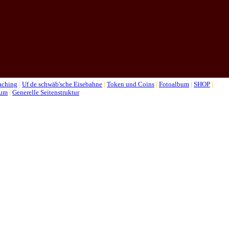
aching
|
Uf de schwäb'sche Eisebahne
|
Token und Coins
|
Fotoalbum
|
SHOP
|
sum
|
Generelle Seitenstruktur